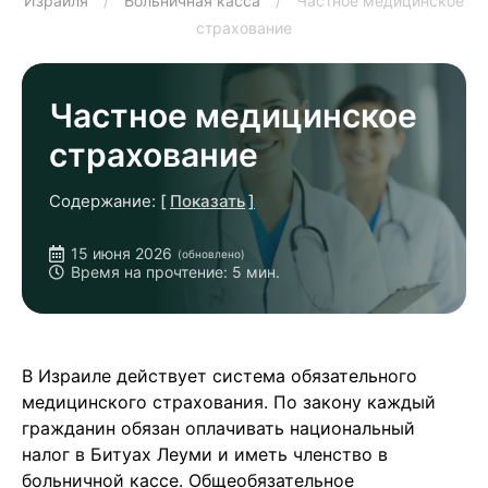
Израиля
/
Больничная касса
/
Частное медицинское
страхование
Частное медицинское
страхование
Содержание:
Показать
Государственная страховка
15 июня 2026
(обновлено)
Что входит в корзину здоровья
Время на прочтение: 5 мин.
Когда страховка не будет действовать
Почему частное медицинское страхование
обязательно для репатрианта
В Израиле действует система обязательного
Некоторые нюансы
медицинского страхования. По закону каждый
гражданин обязан оплачивать национальный
налог в Битуах Леуми и иметь членство в
больничной кассе. Общеобязательное