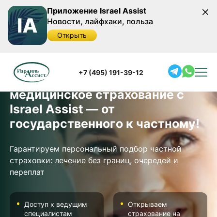
Приложение Israel Assist
Новости, лайфхаки, польза
Открыть
+7 (495) 191-39-12
Подберите идеальное
медицинское страхование с
Israel Assist — от
государственного к частному!
Гарантируем персональный подбор частной
страховки: лечение без границ, очередей и
переплат
Доступ к ведущим
Открываем
специалистам
страхование на