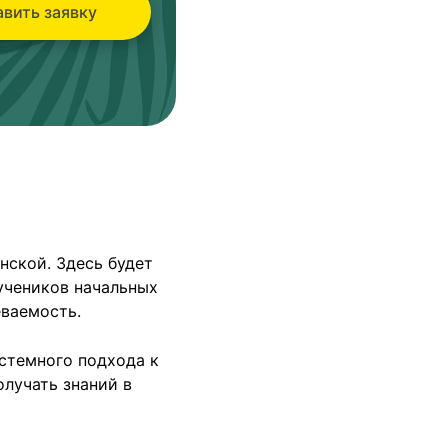
вить заявку
нской. Здесь будет
учеников начальных
еваемость.
стемного подхода к
олучать знаний в