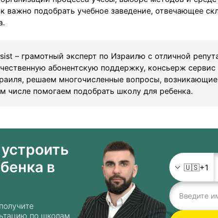
к важно подобрать учебное заведение, отвечающее ск
а.
ssist – грамотный эксперт по Израилю с отличной репу
чественную абонентскую поддержку, консьерж сервис
раиля, решаем многочисленные вопросы, возникающие
ом числе помогаем подобрать школу для ребенка.
устроить
бенка в
🇺🇸
+1
 получите
льтацию по школам