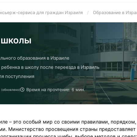
онсьерж-сервиса для граждан Израиля
/
Образование в Изра
 школы
льного образования в Израиле
 ребенка в школу после переезда в Израиль
ля поступления
Время на прочтение: 6 мин.
(обновлено)
иле – это особый мир со своими правилами, порядком,
и. Министерство просвещения страны предоставляет
 организации процесса учебы, выборе методов и средс