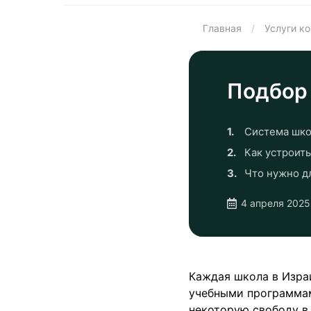
Главная
/
Услуги к
Подбор
Система шко
Как устроить
Что нужно д
4 апреля 2025
Каждая школа в Изра
учебными программам
некоторую свободу в