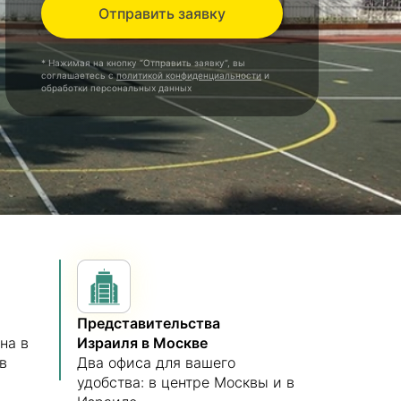
Отправить заявку
* Нажимая на кнопку “Отправить заявку”, вы
соглашаетесь с
политикой конфиденциальности
и
обработки персональных данных
Представительства
на в
Израиля в Москве
в
Два офиса для вашего
удобства: в центре Москвы и в