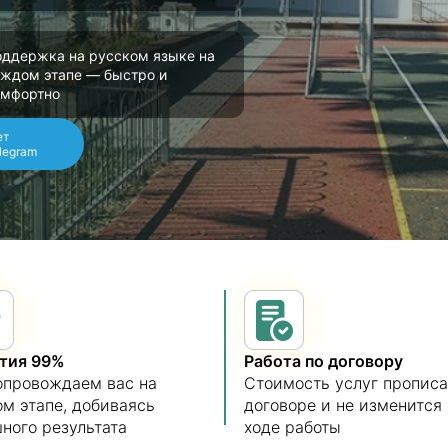
ддержка на русском языке на
ждом этапе — быстро и
омфортно
ет
legram
нтия 99%
Работа по договору
опровождаем вас на
Стоимость услуг прописа
м этапе, добиваясь
договоре и не изменится 
ного результата
ходе работы