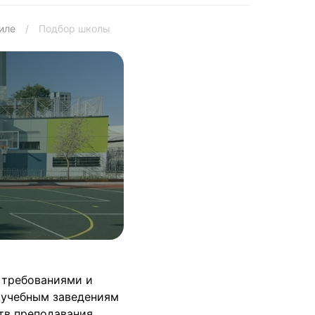
иле
/
Подбор школы
 требованиями и
 учебным заведениям
тв преподавания.