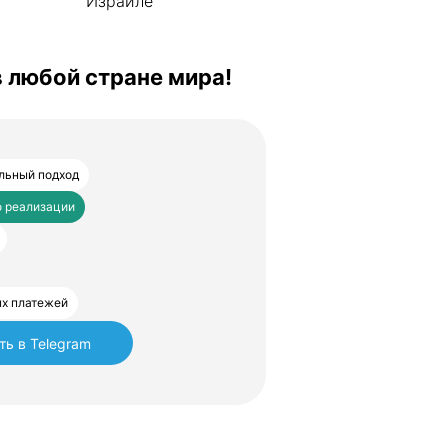
Израиле
в любой стране мира!
альный подход
о реализации
ых платежей
ть в Telegram