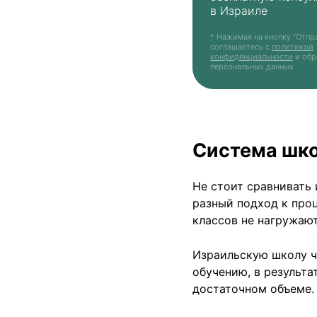
в Израиле
* Нажимая на кнопку “Отпра
соглашаетесь с
политикой
конфиденциальности
и обр
персональных данных
Система шко
Не стоит сравнивать 
разный подход к проц
классов не нагружаю
Израильскую школу ч
обучению, в результа
достаточном объеме.