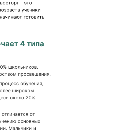
восторг – это
возраста ученики
 начинают готовить
чает 4 типа
70% школьников.
рством просвещения.
процесс обучения,
 более широком
здесь около 20%
 отличается от
учению основных
ии. Мальчики и