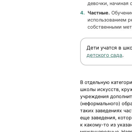
девочки, начиная 
Частные.
Обучение
использованием р
собственными мет
Дети учатся в шко
детского сада
.
В отдельную категор
школы искусств, круж
учреждения дополнит
(неформального) обра
таких заведениях час
еще заведения, кото
к какому-то из указа
международные. Нап