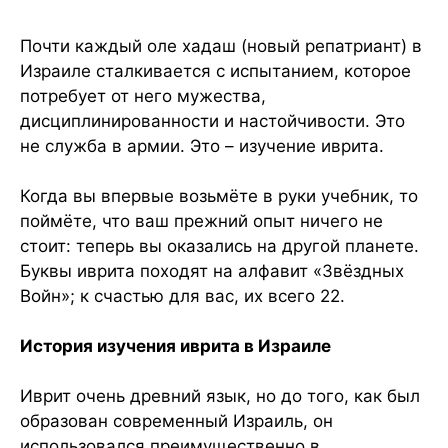
Как записаться?
Учебный процесс
Почти каждый оле хадаш (новый репатриант) в
Израиле сталкивается с испытанием, которое
Помощь от государства для учащихся в
ульпане
потребует от него мужества,
дисциплинированности и настойчивости. Это
не служба в армии. Это – изучение иврита.
Когда вы впервые возьмёте в руки учебник, то
поймёте, что ваш прежний опыт ничего не
стоит: теперь вы оказались на другой планете.
Буквы иврита походят на алфавит «Звёздных
Войн»; к счастью для вас, их всего 22.
История изучения иврита в Израиле
Иврит очень древний язык, но до того, как был
образован современный Израиль, он
использовался преимущественно в