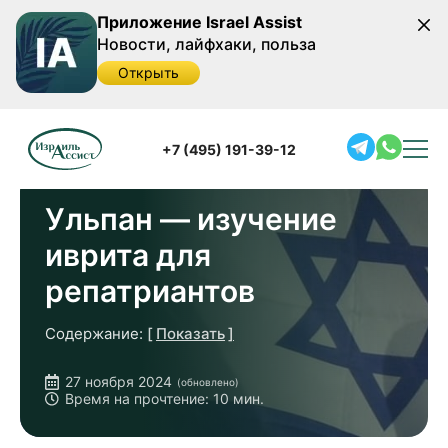
Приложение Israel Assist
Новости, лайфхаки, польза
Открыть
Главная
/
Полезная информация
/
Об образовании в
Израиле
/
Ульпан — изучение иврита для репатриантов
+7 (495) 191-39-12
Ульпан — изучение
иврита для
репатриантов
Содержание:
Показать
Частный или Государственный Ульпан
27 ноября 2024
(обновлено)
Ульпаны в России
Время на прочтение: 10 мин.
Перспективы обучения в ульпане