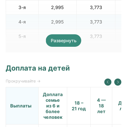
3-я
2,995
3,773
4-я
2,995
3,773
5-я
2,995
3,773
Развернуть
6-я
2,995
3,773
Всего
21,516
26,528
Доплата на детей
Доплата
семье
4 —
18 –
До 
Выплаты
из 6 и
18
21 год
ле
более
лет
человек