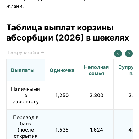
жизни.
Таблица выплат корзины
абсорбции (2026) в шекелях
Неполная
Супруж
Выплаты
Одиночка
семья
пар
Наличными
в
1,250
2,300
2,5
аэропорту
Перевод в
банк
(после
1,535
1,624
4,0
открытия