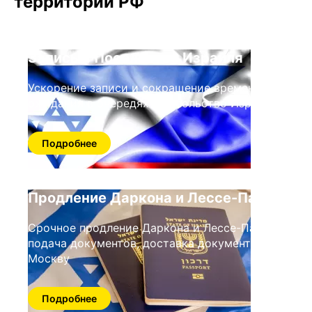
территории РФ
Запись в Посольство Израиля
Ускорение записи и сокращение времени
ожидания в очередях в посольство Израиля
Подробнее
Продление Даркона и Лессе-Пассе
Срочное продление Даркона и Лессе-Пассе,
подача документов, доставка документов в
Москву
Подробнее