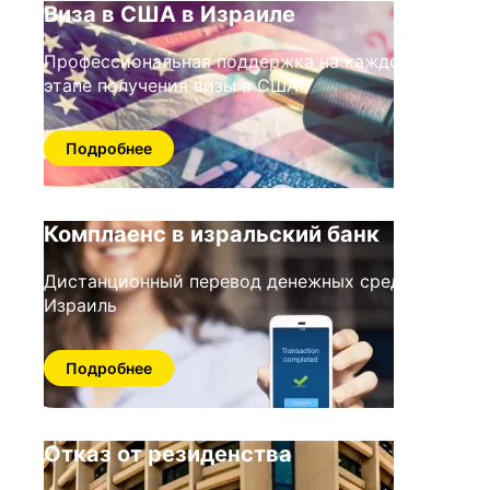
Виза в США в Израиле
Профессиональная поддержка на каждом
этапе получения визы в США
Подробнее
Комплаенс в изральский банк
Дистанционный перевод денежных средств в
Израиль
Подробнее
Отказ от резиденства