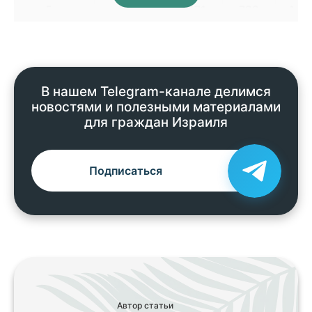
5-я
932
1,171
792
1,4
6-я
932
1,171
792
1,4
Всего
5,591
10,673
8,049
12,1
В нашем Telegram-канале делимся
новостями и полезными материалами
для граждан Израиля
Подписаться
Автор статьи