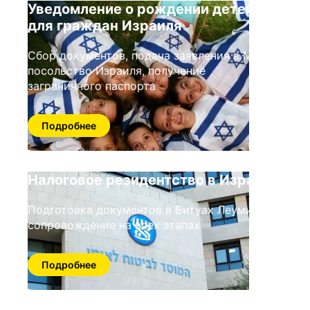
Уведомление о рождении детей
для граждан Израиля
Сбор документов, подача заявления в МВД/
посольство Израиля, получение
заграничного паспорта
Подробнее
Налоговое резидентство в Израиле
Подготовка документов в Битуах Леуми,
сопровождение на всех этапах
Подробнее