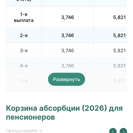
1-я
3,746
5,821
выплата
2-я
3,746
5,821
3-я
3,746
5,821
4-я
3,746
5,821
Развернуть
5-я
3,746
5,821
6-я
3,746
5,821
Корзина абсорбции (2026) для
Всего
25,300
38,912
пенсионеров