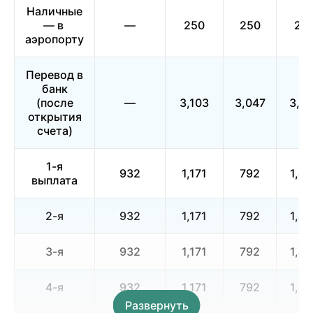
Наличные
— в
—
250
250
25
аэропорту
Перевод в
банк
(после
—
3,103
3,047
3,0
открытия
счета)
1-я
932
1,171
792
1,4
выплата
2-я
932
1,171
792
1,4
3-я
932
1,171
792
1,4
4-я
932
1,171
792
1,4
Развернуть