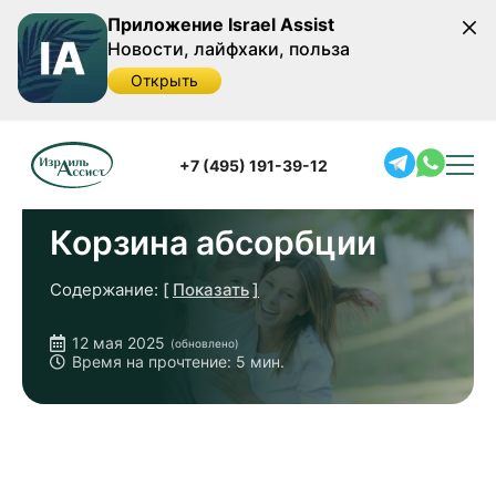
Приложение Israel Assist
Новости, лайфхаки, польза
Открыть
Главная
/
Полезная информация
/
Корзина
абсорбции
+7 (495) 191-39-12
Корзина абсорбции
Содержание:
Показать
Что такое корзина абсорбции?
12 мая 2025
(обновлено)
Кому выплачивается пособие?
Время на прочтение: 5 мин.
Как формируется корзина абсорбции?
Другие виды пособий
Таблица выплат корзины абсорбции (2026) в
шекелях