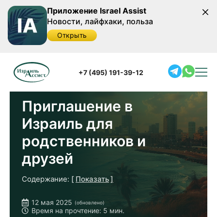
Приложение Israel Assist
Новости, лайфхаки, польза
Открыть
Главная
/
Полезная информация
/
Приглашение в
Израиль для родственников и друзей
+7 (495) 191-39-12
Приглашение в
Израиль для
родственников и
друзей
Содержание:
Показать
Как получить приглашение в Израиль
12 мая 2025
(обновлено)
Особенности гостевой визы (B2)
Время на прочтение: 5 мин.