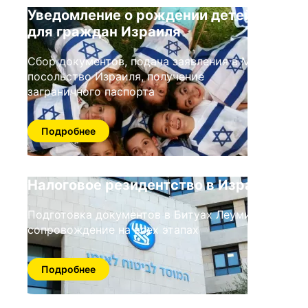
Уведомление о рождении детей
для граждан Израиля
Сбор документов, подача заявления в МВД/
посольство Израиля, получение
заграничного паспорта
Подробнее
Налоговое резидентство в Израиле
Подготовка документов в Битуах Леуми,
сопровождение на всех этапах
Подробнее