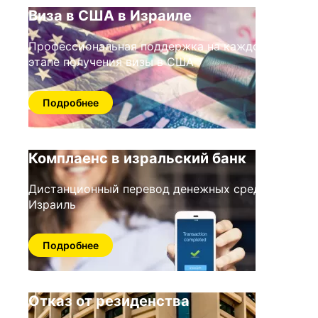
Виза в США в Израиле
Профессиональная поддержка на каждом
этапе получения визы в США
Подробнее
Комплаенс в изральский банк
Дистанционный перевод денежных средств в
Израиль
Подробнее
Отказ от резиденства