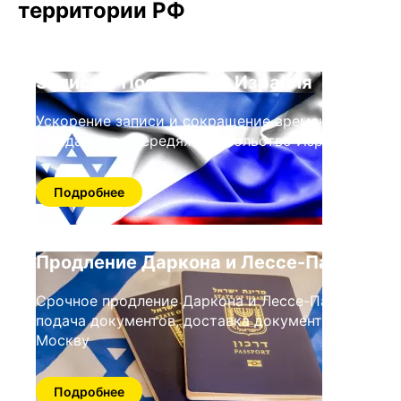
территории РФ
Запись в Посольство Израиля
Ускорение записи и сокращение времени
ожидания в очередях в посольство Израиля
Подробнее
Продление Даркона и Лессе-Пассе
Срочное продление Даркона и Лессе-Пассе,
подача документов, доставка документов в
Москву
Подробнее