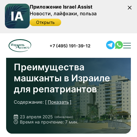
Приложение Israel Assist
Новости, лайфхаки, польза
Открыть
Главная
/
Полезная информация
/
Преимущества
машканты в Израиле для репатриантов
+7 (495) 191-39-12
Преимущества
машканты в Израиле
для репатриантов
Содержание:
Показать
Разбираемся в сути машканты
23 апреля 2025
(обновлено)
Условия, которые предлагаются
Время на прочтение: 7 мин.
по программе машканта