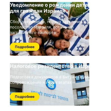
Уведомление о рождении детей
для граждан Израиля
Сбор документов, подача заявления в МВД/
посольство Израиля, получение
заграничного паспорта
Подробнее
Налоговое резидентство в Израиле
Подготовка документов в Битуах Леуми,
сопровождение на всех этапах
Подробнее