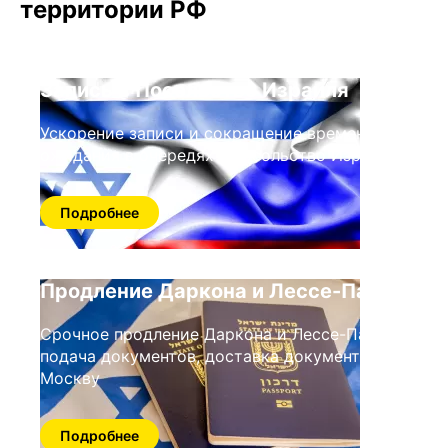
территории РФ
Запись в Посольство Израиля
Ускорение записи и сокращение времени
ожидания в очередях в посольство Израиля
Подробнее
Продление Даркона и Лессе-Пассе
Срочное продление Даркона и Лессе-Пассе,
подача документов, доставка документов в
Москву
Подробнее