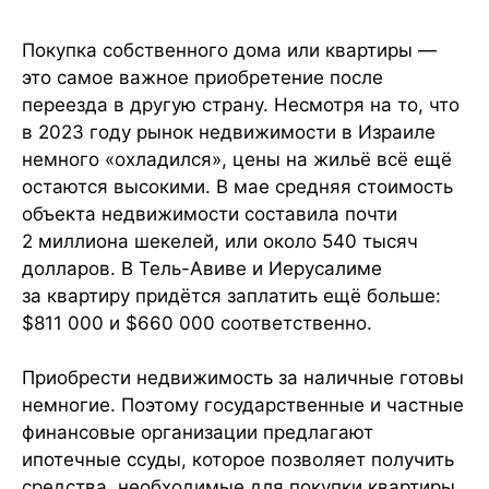
Кто имеет право на получение ипотеки
через машканту?
Покупка собственного дома или квартиры —
Необходимые требования для получения
это самое важное приобретение после
Факторы, влияющие на ставку по ипотеке
переезда в другую страну. Несмотря на то, что
Что нужно знать о процессе получения
в 2023 году рынок недвижимости в Израиле
машканты?
немного «охладился», цены на жильё всё ещё
Как выбрать оптимальные условия
остаются высокими. В мае средняя стоимость
программы машканта?
объекта недвижимости составила почти
2 миллиона шекелей, или около 540 тысяч
долларов. В Тель-Авиве и Иерусалиме
за квартиру придётся заплатить ещё больше:
$811 000 и $660 000 соответственно.
Приобрести недвижимость за наличные готовы
немногие. Поэтому государственные и частные
финансовые организации предлагают
ипотечные ссуды, которое позволяет получить
средства, необходимые для покупки квартиры.