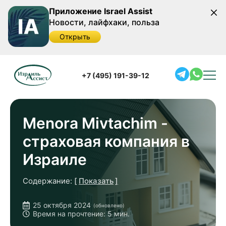
Приложение Israel Assist
Новости, лайфхаки, польза
Открыть
Главная
/
Полезная информация
/
Медицина в
Израиле
/
Menora Mivtachim - страховая компания в
+7 (495) 191-39-12
Израиле
Menora Mivtachim -
страховая компания в
Израиле
Содержание:
Показать
Лидер страхового рынка Израиля
25 октября 2024
(обновлено)
Спектр страховых услуг Menora Mivtachim
Время на прочтение: 5 мин.