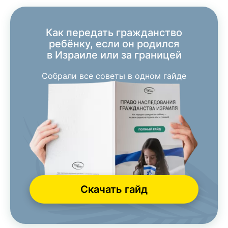
Как передать гражданство
ребёнку, если он родился
в Израиле или за границей
Собрали все советы в одном гайде
Скачать гайд