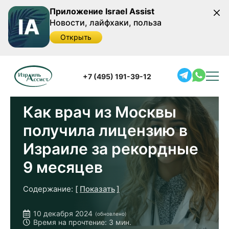
Приложение Israel Assist
Новости, лайфхаки, польза
Открыть
Главная
/
Наши кейсы
/
Как врач из Москвы
получила лицензию в Израиле за рекордные 9 месяцев
+7 (495) 191-39-12
Как врач из Москвы
получила лицензию в
Израиле за рекордные
9 месяцев
Содержание:
Показать
Проблема: Необходимость быстрой
10 декабря 2024
(обновлено)
адаптации и легализации квалификации
Время на прочтение: 3 мин.