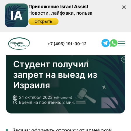
Приложение Israel Assist
Новости, лайфхаки, польза
Открыть
Главная
/
Наши кейсы
/
Студент получил запрет на
выезд из Израиля
+7 (495) 191-39-12
Студент получил
запрет на выезд из
Израиля
24 октября 2023
(обновлено)
Время на прочтение: 2 мин.
Задача: оформить отсрочку от армейской